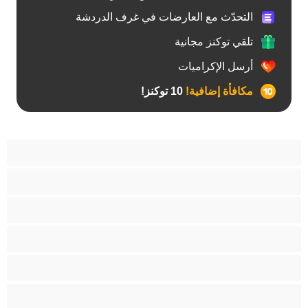
التحدّث مع العارضات في غرف الدردشة
تلقي توكنز مجانية
أرسل الإكراميات
مكافأة إضافية!
10 توكنز!
آسيوي
أفضل عارضات الدردشة الخاصة
اطلاق السوائل
الأدوات
الجدة
الجنس العبودي