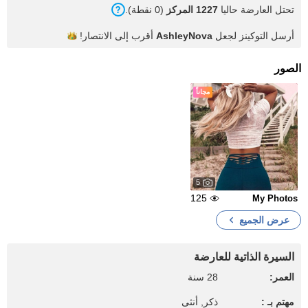
تحتل العارضة حاليا
1227 المركز
(0 نقطة).
أرسل التوكينز لجعل
AshleyNova
أقرب إلى
الانتصار!
الصور
مجاناً
5
125
My Photos
عرض الجميع
السيرة الذاتية للعارضة
العمر:
28 سنة
مهتم بـ :
ذكر, أنثى