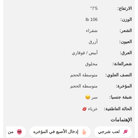
الارتفاع:
5'7"
الوزن:
106 lb
الشعر:
شقراء
العيون:
أزرق
العرق:
أبيض / قوقازي
شعرالعانة:
محلوق
النصف العلوي:
متوسطة الحجم
المؤخرة:
متوسطة الحجم
شبقة جنسيا:
سر
الحالة العاطفية:
عزباء
الإهتمامات
لعب شرجي
إدخال الأصبع في المؤخره
من المؤ